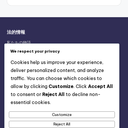
法的情報
私たちの物語
利用規約
We respect your privacy
データ保護方針
Cookies help us improve your experience,
クッキー設定
deliver personalized content, and analyze
お問い合わせ
traffic. You can choose which cookies to
allow by clicking
Customize
. Click
Accept All
カテゴリ
to consent or
Reject All
to decline non-
essential cookies.
Xbox Game Pass Ultimate クレーム
フェスティバルプレイリスト報酬
Customize
フォルツァトンショップ報酬
Reject All