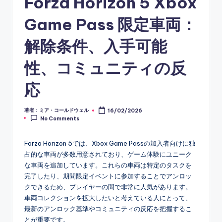
Forza Horizon 5 Xbox
Game Pass 限定車両：
解除条件、入手可能
性、コミュニティの反
応
著者：ミア・コールドウェル
16/02/2026
Posted
No Comments
by
Forza Horizon 5では、Xbox Game Passの加入者向けに独
占的な車両が多数用意されており、ゲーム体験にユニーク
な車両を追加しています。これらの車両は特定のタスクを
完了したり、期間限定イベントに参加することでアンロッ
クできるため、プレイヤーの間で非常に人気があります。
車両コレクションを拡大したいと考えている人にとって、
最新のアンロック基準やコミュニティの反応を把握するこ
とが重要です。