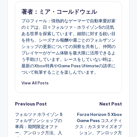
著者：ミア・コールドウェル
プロフィール：情熱的なゲーマーで自動車愛好家
のミアは、日々フォルツァ・ホライゾン5の活気
ある世界を探索しています。細部に対する鋭い目
を持ち、シーズナル報酬や週ごとのフォルザソン
ショップの更新についての洞察を共有し、仲間の
プレイヤーがゲーム体験を最大限に活用できるよ
う手助けしています。レースをしていない時は、
最新のXbox特典やGame Pass Ultimateの請求に
ついて執筆することを楽しんでいます。
View All Posts
Post
Previous Post
Next Post
フォルツァ ホライゾン 5
Forza Horizon 5 Xbox
navigation
フォルザソンショップの
Game Pass コスメティ
車両：期間限定オファ
クス：カスタマイズオプ
ー、アンロック方法、入
ション、アンロック方