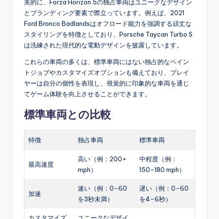
美的に、Forza Horizon 5の独占車両はユニークなデザイン
とブランディング要素で際立っています。例えば、2021
Ford Bronco Badlandsはオフロード能力を強調する頑丈な
スタイリングを特徴としており、Porsche Taycan Turbo S
は洗練された現代的な電動デザインを披露しています。
これらの車両の多くは、標準車両にはない独占的なペイン
トジョブやカスタマイズオプションも備えており、プレイ
ヤーは自分の個性を表現し、視覚的に印象的な車両を通じ
てゲーム体験を向上させることができます。
標準車両との比較
特徴
独占車両
標準車両
高い（例：200+
中程度（例：
最高速度
mph）
150-180 mph）
速い（例：0-60
遅い（例：0-60
加速
を3秒未満）
を4-6秒）
カスタマイズ
ユニークなデザイ