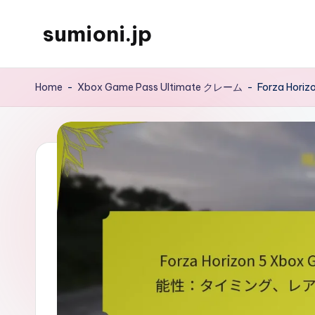
sumioni.jp
Skip
to
content
Home
-
Xbox Game Pass Ultimate クレーム
-
Forza H