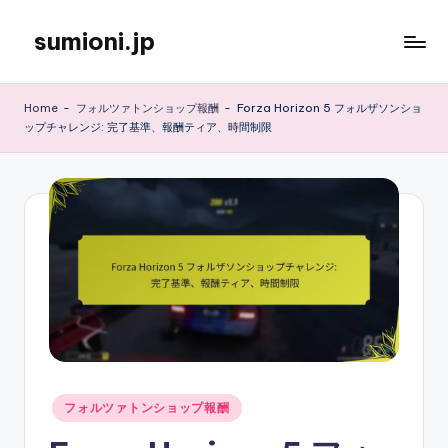
sumioni.jp
Skip
to
content
Home
-
フォルツァトンショップ報酬
-
Forza Horizon 5 フォルザソンショ
ップチャレンジ: 完了基準、報酬ティア、時間制限
Posted
フォルツァトンショップ報酬
in