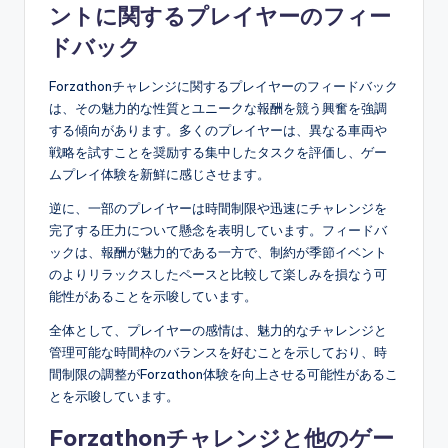
ントに関するプレイヤーのフィー
ドバック
Forzathonチャレンジに関するプレイヤーのフィードバック
は、その魅力的な性質とユニークな報酬を競う興奮を強調
する傾向があります。多くのプレイヤーは、異なる車両や
戦略を試すことを奨励する集中したタスクを評価し、ゲー
ムプレイ体験を新鮮に感じさせます。
逆に、一部のプレイヤーは時間制限や迅速にチャレンジを
完了する圧力について懸念を表明しています。フィードバ
ックは、報酬が魅力的である一方で、制約が季節イベント
のよりリラックスしたペースと比較して楽しみを損なう可
能性があることを示唆しています。
全体として、プレイヤーの感情は、魅力的なチャレンジと
管理可能な時間枠のバランスを好むことを示しており、時
間制限の調整がForzathon体験を向上させる可能性があるこ
とを示唆しています。
Forzathonチャレンジと他のゲー