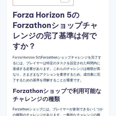
Forza Horizon 5の
Forzathonショップチャ
レンジの完了基準は何で
すか？
Forza Horizon 5
のForzathonショップチャレンジを完了す
るには、プレイヤーは特定のタスクを設定された時間内に
達成する必要があります。これらのチャレンジは種類が異
なり、さまざまなアクションを要求するため、成功裏に完
了するための基準を理解することが重要です。
Forzathonショップで利用可能な
チャレンジの種類
Forzathonショップには、プレイヤーが参加できるいくつか
の種類のチャレンジがあります。一般的なチャレンジの種