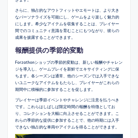
さらに、独占的なアウトフィットやエモートは、より大き
なパーソナライズを可能にし、ゲームをより楽しく魅力的
にします。希少なアイテムを収集することは、プレイヤー
間でのコミュニティ意識を育むことにもつながり、彼らの
成果を披露することができます。
報酬提供の季節的変動
Forzathonショップの季節的変動は、新しい報酬やチャレン
ジを導入し、ゲームプレイを新鮮でエキサイティングに保
ちます。各シーズンは通常、他のシーズンでは入手できな
いユニークなアイテムをもたらし、プレイヤーがこれらの
期間中に積極的に参加することを促します。
プレイヤーは季節イベントやチャレンジに注意を払うべき
です。これらはしばしば限定時間の報酬を特徴としてお
り、コレクションを大幅に向上させることができます。こ
れらの季節的な提供に参加することで、他の時期には入手
できない独占的な車両やアイテムを得ることができます。