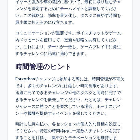
イヤーの強みや車の選択に基づいて、最初に取り組むチャ
レンジを決定するためにチームメイトと調整してくださ
い。この戦略は、効率を最大化し、タスクに費やす時間を
最小限に抑えるのに役立ちます。
コミュニケーションが重要です。ボイスチャットやゲーム
内メッセージを使用して、更新や戦略を共有してくださ
い。これにより、チームが一致し、ゲームプレイ中に発生
するチャレンジに迅速に適応できます。
時間管理のヒント
Forzathonチャレンジに参加する際には、時間管理が不可欠
です。多くのチャレンジには厳しい時間制限があります。
迅速に完了できるチャレンジや他のタスクと同時に完了で
きるチャレンジを優先してください。たとえば、チャレン
ジがレースに勝つことを要求している場合、ボーナスポイ
ントや報酬を提供するイベントを探してください。
時計に注意を払い、各セッションの個人的な目標を設定し
てください。特定の時間枠内に一定数のチャレンジを完了
することを目指し、集中力とモチベーションを維持しま