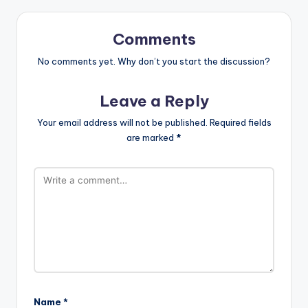
Comments
No comments yet. Why don’t you start the discussion?
Leave a Reply
Your email address will not be published.
Required fields
are marked
*
Name
*