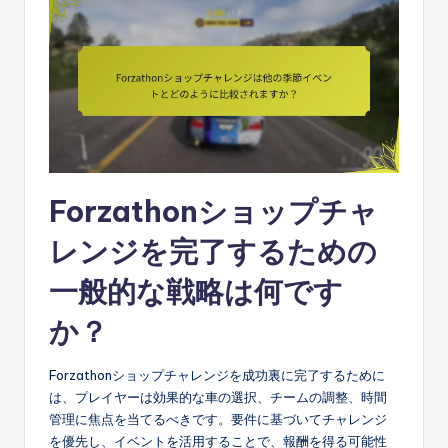
Forzathonショップチャ
レンジを完了するための
一般的な戦略は何です
か？
Forzathonショップチャレンジを成功裏に完了するために
は、プレイヤーは効果的な車の選択、チームの調整、時間
管理に焦点を当てるべきです。要件に基づいてチャレンジ
を優先し、イベントを活用することで、報酬を得る可能性