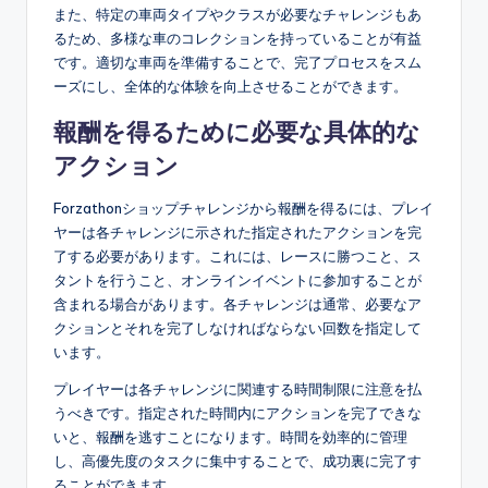
また、特定の車両タイプやクラスが必要なチャレンジもあ
るため、多様な車のコレクションを持っていることが有益
です。適切な車両を準備することで、完了プロセスをスム
ーズにし、全体的な体験を向上させることができます。
報酬を得るために必要な具体的な
アクション
Forzathonショップチャレンジから報酬を得るには、プレイ
ヤーは各チャレンジに示された指定されたアクションを完
了する必要があります。これには、レースに勝つこと、ス
タントを行うこと、オンラインイベントに参加することが
含まれる場合があります。各チャレンジは通常、必要なア
クションとそれを完了しなければならない回数を指定して
います。
プレイヤーは各チャレンジに関連する時間制限に注意を払
うべきです。指定された時間内にアクションを完了できな
いと、報酬を逃すことになります。時間を効率的に管理
し、高優先度のタスクに集中することで、成功裏に完了す
ることができます。