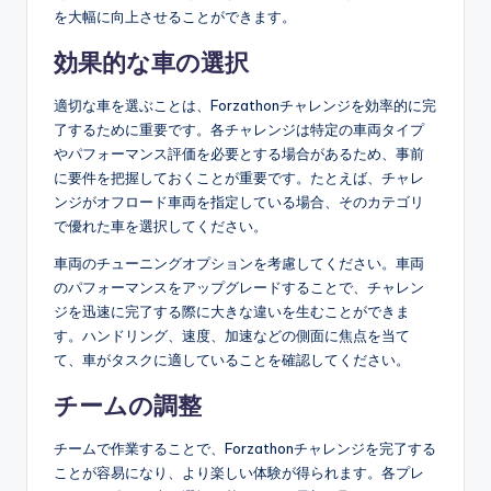
を大幅に向上させることができます。
効果的な車の選択
適切な車を選ぶことは、Forzathonチャレンジを効率的に完
了するために重要です。各チャレンジは特定の車両タイプ
やパフォーマンス評価を必要とする場合があるため、事前
に要件を把握しておくことが重要です。たとえば、チャレ
ンジがオフロード車両を指定している場合、そのカテゴリ
で優れた車を選択してください。
車両のチューニングオプションを考慮してください。車両
のパフォーマンスをアップグレードすることで、チャレン
ジを迅速に完了する際に大きな違いを生むことができま
す。ハンドリング、速度、加速などの側面に焦点を当て
て、車がタスクに適していることを確認してください。
チームの調整
チームで作業することで、Forzathonチャレンジを完了する
ことが容易になり、より楽しい体験が得られます。各プレ