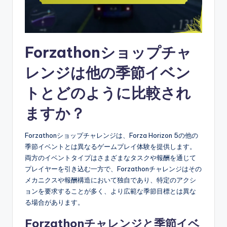
Forzathonショップチャ
レンジは他の季節イベン
トとどのように比較され
ますか？
Forzathonショップチャレンジは、Forza Horizon 5の他の
季節イベントとは異なるゲームプレイ体験を提供します。
両方のイベントタイプはさまざまなタスクや報酬を通じて
プレイヤーを引き込む一方で、Forzathonチャレンジはその
メカニクスや報酬構造において独自であり、特定のアクシ
ョンを要求することが多く、より広範な季節目標とは異な
る場合があります。
Forzathonチャレンジと季節イベ