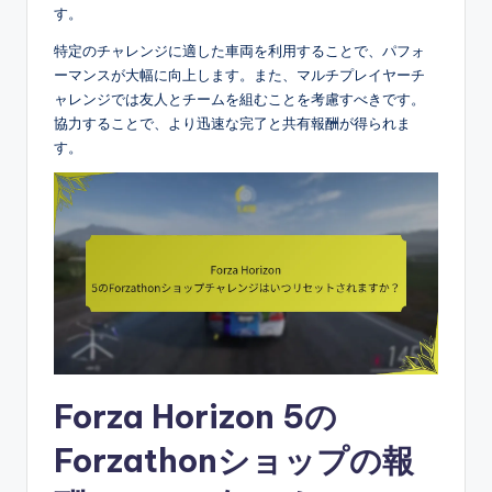
す。
特定のチャレンジに適した車両を利用することで、パフォ
ーマンスが大幅に向上します。また、マルチプレイヤーチ
ャレンジでは友人とチームを組むことを考慮すべきです。
協力することで、より迅速な完了と共有報酬が得られま
す。
Forza Horizon 5の
Forzathonショップの報