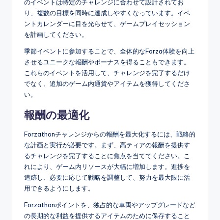
のイベントは特定のチャレンジに合わせて設計されてお
り、複数の目標を同時に達成しやすくなっています。イベ
ントカレンダーに目を光らせて、ゲームプレイセッション
を計画してください。
季節イベントに参加することで、全体的なForza体験を向上
させるユニークな報酬やボーナスを得ることもできます。
これらのイベントを活用して、チャレンジを完了するだけ
でなく、追加のゲーム内通貨やアイテムを獲得してくださ
い。
報酬の最適化
Forzathonチャレンジからの報酬を最大化するには、戦略的
な計画と実行が必要です。まず、高ティアの報酬を提供す
るチャレンジを完了することに焦点を当ててください。こ
れにより、ゲーム内リソースが大幅に増加します。進捗を
追跡し、必要に応じて戦略を調整して、努力を最大限に活
用できるようにします。
Forzathonポイントを、独占的な車両やアップグレードなど
の長期的な利益を提供するアイテムのために保存すること