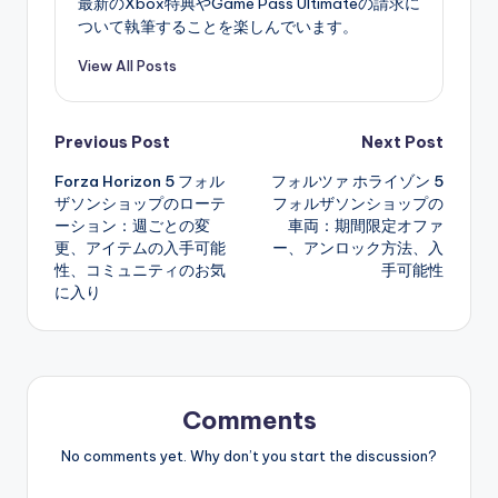
最新のXbox特典やGame Pass Ultimateの請求に
ついて執筆することを楽しんでいます。
View All Posts
Post
Previous Post
Next Post
Forza Horizon 5 フォル
フォルツァ ホライゾン 5
navigation
ザソンショップのローテ
フォルザソンショップの
ーション：週ごとの変
車両：期間限定オファ
更、アイテムの入手可能
ー、アンロック方法、入
性、コミュニティのお気
手可能性
に入り
Comments
No comments yet. Why don’t you start the discussion?