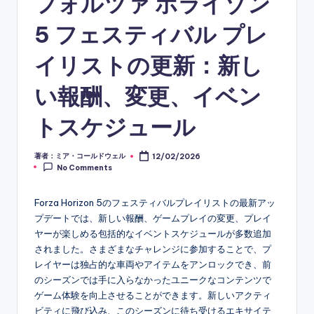
フォルツァ ホライゾン
5 フェスティバル プレ
イリストの更新：新し
い報酬、変更、イベン
トスケジュール
著者：ミア・コールドウェル
12/02/2026
Posted
No Comments
by
Forza Horizon 5のフェスティバルプレイリストの最新アッ
プデートでは、新しい報酬、ゲームプレイの変更、プレイ
ヤーが楽しめる包括的なイベントスケジュールが多数追加
されました。さまざまなチャレンジに参加することで、プ
レイヤーは独占的な車両やアイテムをアンロックでき、前
のシーズンでは手に入らなかったユニークなコンテンツで
ゲーム体験を向上させることができます。新しいアクティ
ビティに飛び込み、このシーズンに待ち受けるエキサイテ